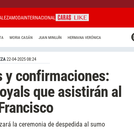
ALEZA
MODA
INTERNACIONAL
CARAS MIAMI
TA
MORIA CASÁN
JUAN MINUJÍN
HERMANA VERÓNICA
CARAS BRASIL
CARAS URUGUAY
EZA
22-04-2025 08:24
 y confirmaciones:
oyals que asistirán al
 Francisco
lizará la ceremonia de despedida al sumo