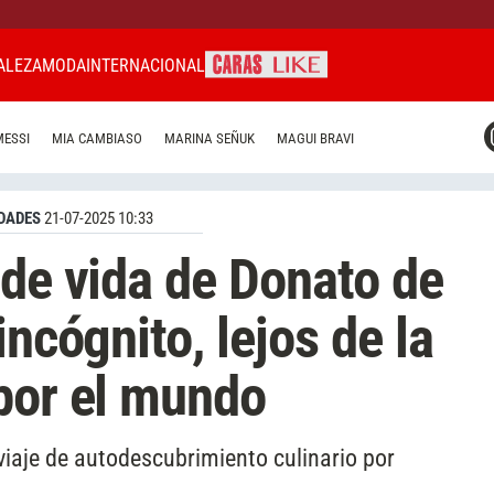
ALEZA
MODA
INTERNACIONAL
CARAS MIAMI
MESSI
MIA CAMBIASO
MARINA SEÑUK
MAGUI BRAVI
CARAS BRASIL
CARAS URUGUAY
DADES
21-07-2025 10:33
 de vida de Donato de
incógnito, lejos de la
por el mundo
viaje de autodescubrimiento culinario por