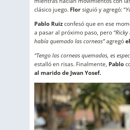
mientras hacían movimientos con la
clásico juego.
Flor
siguió y agregó: “
Y
Pablo Ruiz
confesó que en ese momen
a pasar al próximo paso, pero
“Ricky
había quemado las corneas”
agregó
e
“Tengo las corneas quemadas, es espec
estalló en risas. Finalmente,
Pablo
co
al marido de Jwan Yosef.