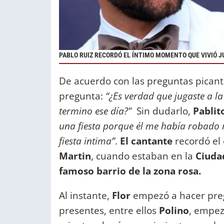
PABLO RUIZ RECORDÓ EL ÍNTIMO MOMENTO QUE VIVIÓ J
De acuerdo con las preguntas pican
pregunta:
“¿Es verdad que jugaste a l
termino ese día?"
Sin dudarlo,
Pablit
una fiesta porque él me había robado m
fiesta intima”
.
El cantante
recordó el
Martin
, cuando estaban en la
Ciuda
famoso barrio de la zona rosa.
Al instante,
Flor
empezó a hacer pregu
presentes, entre ellos
Polino
, empez