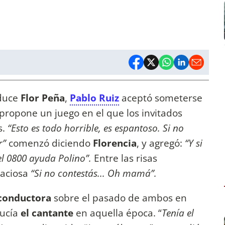
nduce
Flor Peña
,
Pablo Ruiz
aceptó someterse
propone un juego en el que los invitados
s.
“Esto es todo horrible, es espantoso. Si no
ar”
comenzó diciendo
Florencia
, y agregó:
“Y si
el 0800 ayuda Polino”.
Entre las risas
aciosa
“Si no contestás... Oh mamá”.
conductora
sobre el pasado de ambos en
lucía
el cantante
en aquella época. “
Tenía el