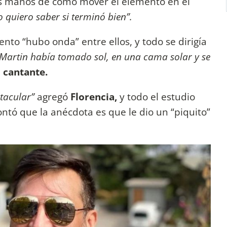
s manos de cómo mover el elemento en el
o quiero saber si terminó bien”.
to “hubo onda” entre ellos, y todo se dirigía
 Martin había tomado sol, en una cama solar y se
l cantante.
tacular”
agregó
Florencia,
y todo el estudio
ntó que la anécdota es que le dio un “piquito”