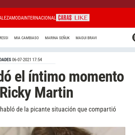
ALEZA
MODA
INTERNACIONAL
CARAS MIAMI
MESSI
MIA CAMBIASO
MARINA SEÑUK
MAGUI BRAVI
CARAS BRASIL
CARAS URUGUAY
DADES
06-07-2021 17:54
dó el íntimo momento
a Ricky Martin
e habló de la picante situación que compartió