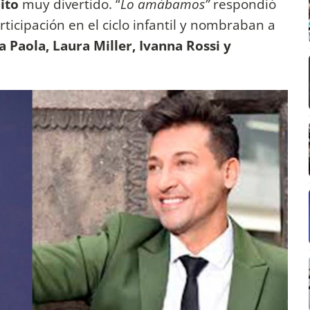
ito
muy divertido. “
Lo amábamos”
respondió
ticipación en el ciclo infantil y nombraban a
 Paola, Laura Miller, Ivanna Rossi y