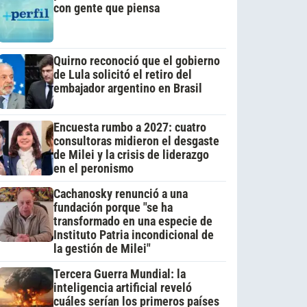
con gente que piensa
Quirno reconoció que el gobierno
de Lula solicitó el retiro del
embajador argentino en Brasil
Encuesta rumbo a 2027: cuatro
consultoras midieron el desgaste
de Milei y la crisis de liderazgo
en el peronismo
Cachanosky renunció a una
fundación porque "se ha
transformado en una especie de
Instituto Patria incondicional de
la gestión de Milei"
Tercera Guerra Mundial: la
inteligencia artificial reveló
cuáles serían los primeros países