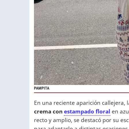
PAMPITA
En una reciente aparición callejera,
crema con
estampado floral
en azul
recto y amplio, se destacó por su esco
para adaptarlo a distintas ocasiones