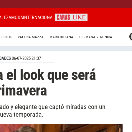
ALEZA
MODA
INTERNACIONAL
CARAS MIAMI
 SEÑUK
VALERIA MAZZA
MARU BOTANA
HERMANA VERÓNICA
CARAS BRASIL
CARAS URUGUAY
DADES
06-07-2025 21:37
 el look que será
rimavera
ajado y elegante que captó miradas con un
 nueva temporada.