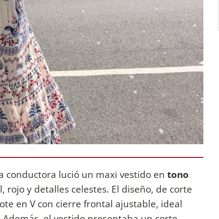
 la conductora lució un maxi vestido en
tono
, rojo y detalles celestes. El diseño, de corte
te en V con cierre frontal ajustable, ideal
. Además, el vestido presentaba un corte