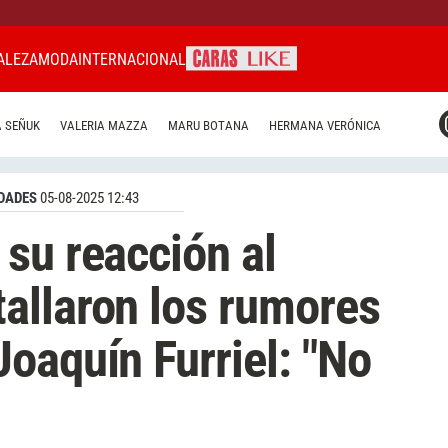
ALEZA
MODA
INTERNACIONAL
CARAS MIAMI
 SEÑUK
VALERIA MAZZA
MARU BOTANA
HERMANA VERÓNICA
CARAS BRASIL
CARAS URUGUAY
DADES
05-08-2025 12:43
su reacción al
allaron los rumores
oaquín Furriel: "No