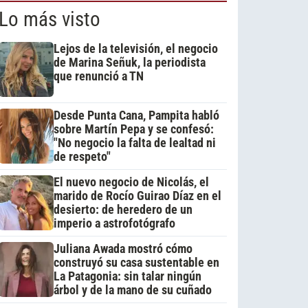
Lo más visto
Lejos de la televisión, el negocio
de Marina Señuk, la periodista
que renunció a TN
Desde Punta Cana, Pampita habló
sobre Martín Pepa y se confesó:
"No negocio la falta de lealtad ni
de respeto"
El nuevo negocio de Nicolás, el
marido de Rocío Guirao Díaz en el
desierto: de heredero de un
imperio a astrofotógrafo
Juliana Awada mostró cómo
construyó su casa sustentable en
La Patagonia: sin talar ningún
árbol y de la mano de su cuñado