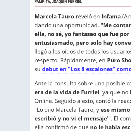
PAMPITA, JOAQUIN FURRIEL
Marcela Tauro
reveló en
Infama
(Am
dando una oportunidad.
"Me contar
ella, no sé, yo fantaseo que fue p
entusiasmado, pero solo hay conve
llegó a los oídos de todos los usuari
respecto. Rápidamente, en
Puro Sh
su
debut en "Los 8 escalones" com
Ante la consulta sobre una posible 
era de la vida de Furriel
, ya que no
Online. Seguido a esto, contó la rea
"Lo dijo Marcela Tauro, y
ese mismo 
escribió y no vi el mensaje'
". El co
ella confirmó de que
no le había esc