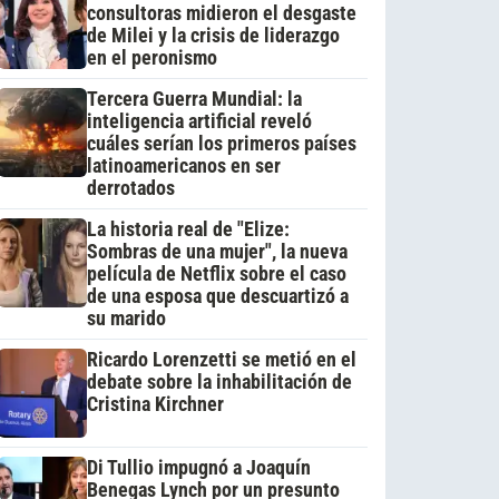
consultoras midieron el desgaste
de Milei y la crisis de liderazgo
en el peronismo
Tercera Guerra Mundial: la
inteligencia artificial reveló
cuáles serían los primeros países
latinoamericanos en ser
derrotados
La historia real de "Elize:
Sombras de una mujer", la nueva
película de Netflix sobre el caso
de una esposa que descuartizó a
su marido
Ricardo Lorenzetti se metió en el
debate sobre la inhabilitación de
Cristina Kirchner
Di Tullio impugnó a Joaquín
Benegas Lynch por un presunto