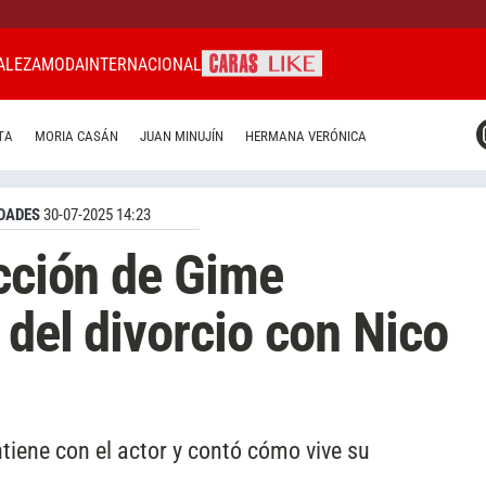
ALEZA
MODA
INTERNACIONAL
CARAS MIAMI
TA
MORIA CASÁN
JUAN MINUJÍN
HERMANA VERÓNICA
CARAS BRASIL
CARAS URUGUAY
DADES
30-07-2025 14:23
acción de Gime
 del divorcio con Nico
ntiene con el actor y contó cómo vive su