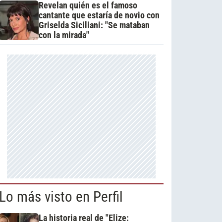
Revelan quién es el famoso
cantante que estaría de novio con
Griselda Siciliani: "Se mataban
con la mirada"
Lo más visto en Perfil
La historia real de "Elize: