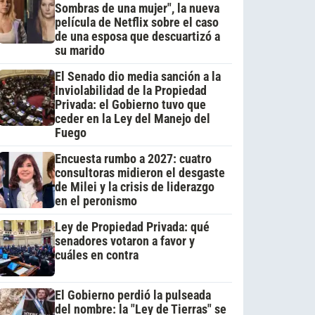
Sombras de una mujer", la nueva
película de Netflix sobre el caso
de una esposa que descuartizó a
su marido
El Senado dio media sanción a la
Inviolabilidad de la Propiedad
Privada: el Gobierno tuvo que
ceder en la Ley del Manejo del
Fuego
Encuesta rumbo a 2027: cuatro
consultoras midieron el desgaste
de Milei y la crisis de liderazgo
en el peronismo
Ley de Propiedad Privada: qué
senadores votaron a favor y
cuáles en contra
El Gobierno perdió la pulseada
del nombre: la "Ley de Tierras" se