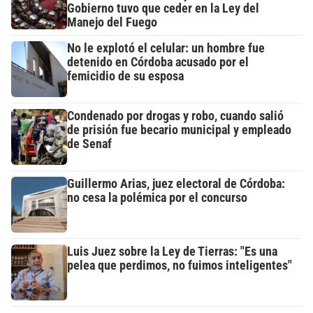
Gobierno tuvo que ceder en la Ley del
Manejo del Fuego
No le explotó el celular: un hombre fue
detenido en Córdoba acusado por el
femicidio de su esposa
Condenado por drogas y robo, cuando salió
de prisión fue becario municipal y empleado
de Senaf
Guillermo Arias, juez electoral de Córdoba:
no cesa la polémica por el concurso
Luis Juez sobre la Ley de Tierras: "Es una
pelea que perdimos, no fuimos inteligentes"