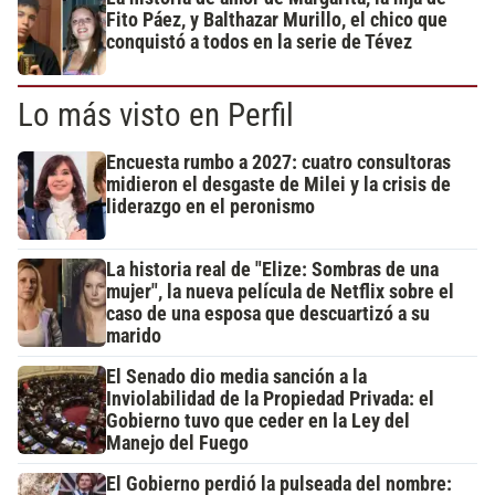
Fito Páez, y Balthazar Murillo, el chico que
conquistó a todos en la serie de Tévez
Lo más visto en Perfil
Encuesta rumbo a 2027: cuatro consultoras
midieron el desgaste de Milei y la crisis de
liderazgo en el peronismo
La historia real de "Elize: Sombras de una
mujer", la nueva película de Netflix sobre el
caso de una esposa que descuartizó a su
marido
El Senado dio media sanción a la
Inviolabilidad de la Propiedad Privada: el
Gobierno tuvo que ceder en la Ley del
Manejo del Fuego
El Gobierno perdió la pulseada del nombre: