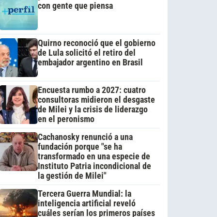
con gente que piensa
Quirno reconoció que el gobierno
de Lula solicitó el retiro del
embajador argentino en Brasil
Encuesta rumbo a 2027: cuatro
consultoras midieron el desgaste
de Milei y la crisis de liderazgo
en el peronismo
Cachanosky renunció a una
fundación porque "se ha
transformado en una especie de
Instituto Patria incondicional de
la gestión de Milei"
Tercera Guerra Mundial: la
inteligencia artificial reveló
cuáles serían los primeros países