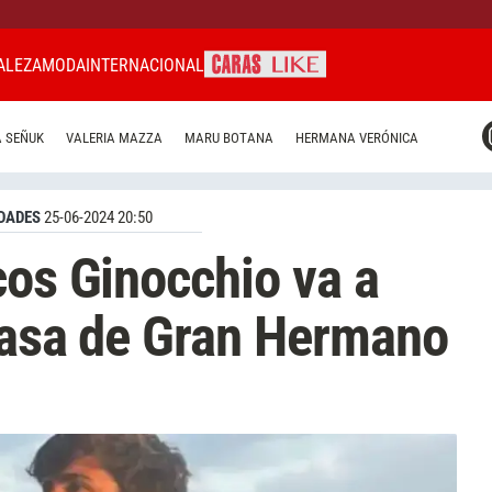
ALEZA
MODA
INTERNACIONAL
CARAS MIAMI
 SEÑUK
VALERIA MAZZA
MARU BOTANA
HERMANA VERÓNICA
CARAS BRASIL
CARAS URUGUAY
DADES
25-06-2024 20:50
cos Ginocchio va a
 casa de Gran Hermano