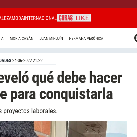
ALEZA
MODA
INTERNACIONAL
CARAS MIAMI
TA
MORIA CASÁN
JUAN MINUJÍN
HERMANA VERÓNICA
CARAS BRASIL
CARAS URUGUAY
DADES
24-06-2022 21:22
eveló qué debe hacer
e para conquistarla
 proyectos laborales.