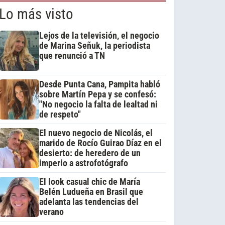
Lo más visto
Lejos de la televisión, el negocio
de Marina Señuk, la periodista
que renunció a TN
Desde Punta Cana, Pampita habló
sobre Martín Pepa y se confesó:
"No negocio la falta de lealtad ni
de respeto"
El nuevo negocio de Nicolás, el
marido de Rocío Guirao Díaz en el
desierto: de heredero de un
imperio a astrofotógrafo
El look casual chic de María
Belén Ludueña en Brasil que
adelanta las tendencias del
verano