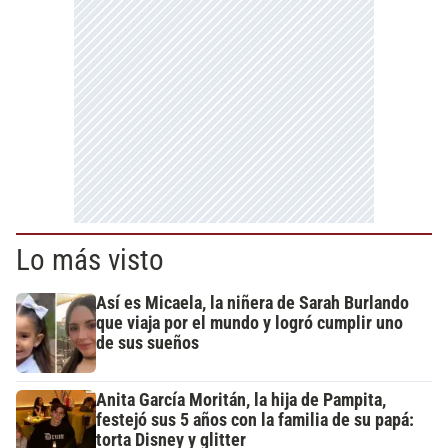
Lo más visto
Así es Micaela, la niñera de Sarah Burlando
que viaja por el mundo y logró cumplir uno
de sus sueños
Anita García Moritán, la hija de Pampita,
festejó sus 5 años con la familia de su papá:
torta Disney y glitter