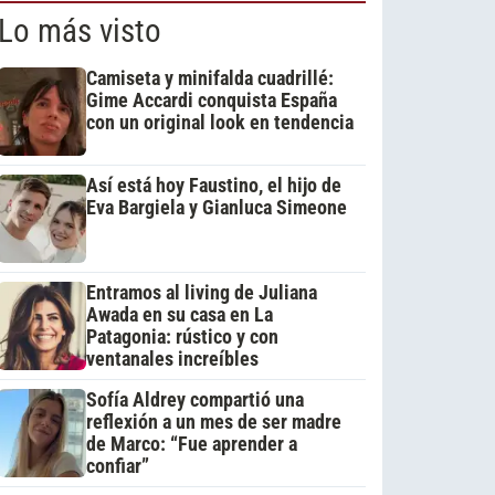
Lo más visto
Camiseta y minifalda cuadrillé:
Gime Accardi conquista España
con un original look en tendencia
Así está hoy Faustino, el hijo de
Eva Bargiela y Gianluca Simeone
Entramos al living de Juliana
Awada en su casa en La
Patagonia: rústico y con
ventanales increíbles
Sofía Aldrey compartió una
reflexión a un mes de ser madre
de Marco: “Fue aprender a
confiar”