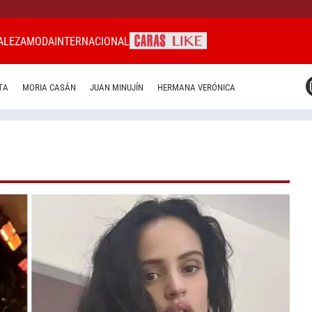
ALEZA
MODA
INTERNACIONAL
CARAS MIAMI
TA
MORIA CASÁN
JUAN MINUJÍN
HERMANA VERÓNICA
CARAS BRASIL
CARAS URUGUAY