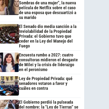
Sombras de una mujer", la nueva
película de Netflix sobre el caso
de una esposa que descuartizó a
su marido
El Senado dio media sanción a la
Inviolabilidad de la Propiedad
Privada: el Gobierno tuvo que
ceder en la Ley del Manejo del
Fuego
Encuesta rumbo a 2027: cuatro
consultoras midieron el desgaste
de Milei y la crisis de liderazgo
en el peronismo
Ley de Propiedad Privada: qué
senadores votaron a favor y
cuáles en contra
El Gobierno perdió la pulseada
del nombre: la "Ley de Tierras" se