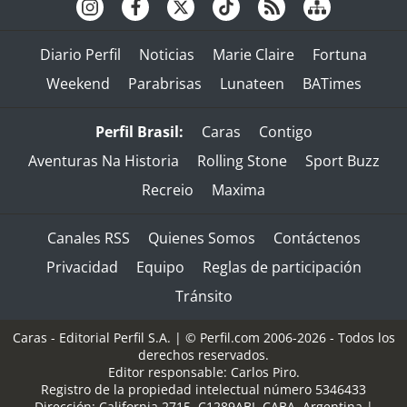
Diario Perfil
Noticias
Marie Claire
Fortuna
Weekend
Parabrisas
Lunateen
BATimes
Perfil Brasil:
Caras
Contigo
Aventuras Na Historia
Rolling Stone
Sport Buzz
Recreio
Maxima
Canales RSS
Quienes Somos
Contáctenos
Privacidad
Equipo
Reglas de participación
Tránsito
Caras - Editorial Perfil S.A.
| © Perfil.com 2006-2026 - Todos los
derechos reservados.
Editor responsable: Carlos Piro.
Registro de la propiedad intelectual número 5346433
Dirección:
California 2715
,
C1289ABI
,
CABA, Argentina
|