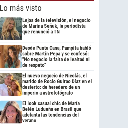
Lo más visto
Lejos de la televisión, el negocio
de Marina Señuk, la periodista
que renunció a TN
Desde Punta Cana, Pampita habló
sobre Martín Pepa y se confesó:
"No negocio la falta de lealtad ni
de respeto"
El nuevo negocio de Nicolás, el
marido de Rocío Guirao Díaz en el
desierto: de heredero de un
imperio a astrofotógrafo
El look casual chic de María
Belén Ludueña en Brasil que
adelanta las tendencias del
verano