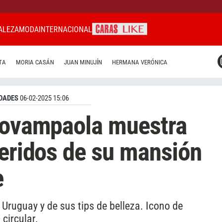
ALEZA
MODA
INTERNACIONAL
CARAS MIAMI
TA
MORIA CASÁN
JUAN MINUJÍN
HERMANA VERÓNICA
CARAS BRASIL
CARAS URUGUAY
DADES
06-02-2025 15:06
Giovampaola muestra
feridos de su mansión
e
l Uruguay y de sus tips de belleza. Icono de
circular.