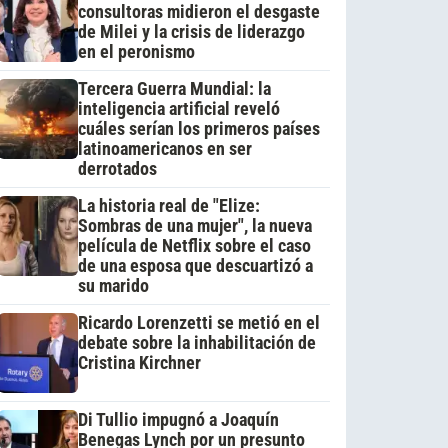
consultoras midieron el desgaste
de Milei y la crisis de liderazgo
en el peronismo
Tercera Guerra Mundial: la
inteligencia artificial reveló
cuáles serían los primeros países
latinoamericanos en ser
derrotados
La historia real de "Elize:
Sombras de una mujer", la nueva
película de Netflix sobre el caso
de una esposa que descuartizó a
su marido
Ricardo Lorenzetti se metió en el
debate sobre la inhabilitación de
Cristina Kirchner
Di Tullio impugnó a Joaquín
Benegas Lynch por un presunto