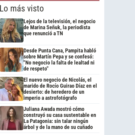
Lo más visto
Lejos de la televisión, el negocio
de Marina Señuk, la periodista
que renunció a TN
Desde Punta Cana, Pampita habló
sobre Martín Pepa y se confesó:
"No negocio la falta de lealtad ni
de respeto"
El nuevo negocio de Nicolás, el
marido de Rocío Guirao Díaz en el
desierto: de heredero de un
imperio a astrofotógrafo
Juliana Awada mostró cómo
construyó su casa sustentable en
La Patagonia: sin talar ningún
árbol y de la mano de su cuñado