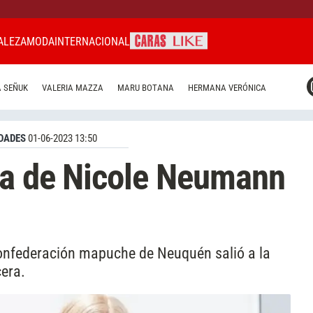
ALEZA
MODA
INTERNACIONAL
CARAS MIAMI
 SEÑUK
VALERIA MAZZA
MARU BOTANA
HERMANA VERÓNICA
CARAS BRASIL
CARAS URUGUAY
DADES
01-06-2023 13:50
da de Nicole Neumann
Confederación mapuche de Neuquén salió a la
cera.