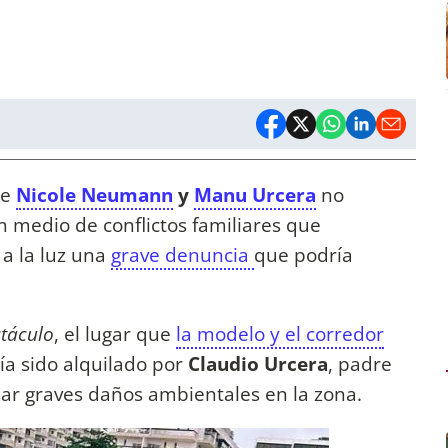
de
Nicole Neumann
y
Manu Urcera
no
 medio de conflictos familiares que
 a la luz una
grave denuncia
que podría
ctáculo
, el lugar que
la modelo y el corredor
ía sido alquilado por
Claudio Urcera
, padre
sar graves daños ambientales en la zona.