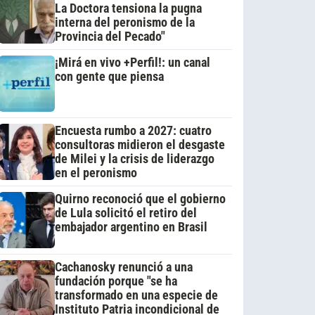
La Doctora tensiona la pugna
interna del peronismo de la
Provincia del Pecado"
¡Mirá en vivo +Perfil!: un canal
con gente que piensa
Encuesta rumbo a 2027: cuatro
consultoras midieron el desgaste
de Milei y la crisis de liderazgo
en el peronismo
Quirno reconoció que el gobierno
de Lula solicitó el retiro del
embajador argentino en Brasil
Cachanosky renunció a una
fundación porque "se ha
transformado en una especie de
Instituto Patria incondicional de