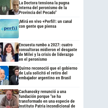
La Doctora tensiona la pugna
interna del peronismo de la
Provincia del Pecado"
¡Mirá en vivo +Perfil!: un canal
con gente que piensa
Encuesta rumbo a 2027: cuatro
consultoras midieron el desgaste
de Milei y la crisis de liderazgo
en el peronismo
Quirno reconoció que el gobierno
de Lula solicitó el retiro del
embajador argentino en Brasil
Cachanosky renunció a una
fundación porque "se ha
transformado en una especie de
Instituto Patria incondicional de