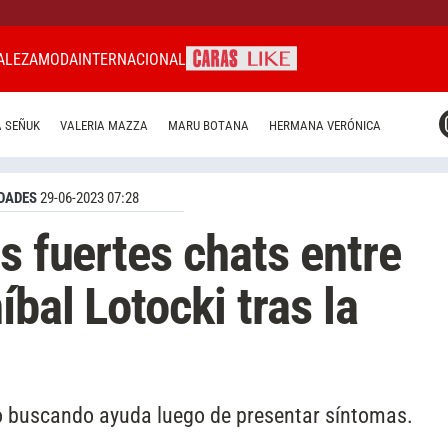
ALEZA
MODA
INTERNACIONAL
CARAS MIAMI
 SEÑUK
VALERIA MAZZA
MARU BOTANA
HERMANA VERÓNICA
CARAS BRASIL
CARAS URUGUAY
DADES
29-06-2023 07:28
s fuertes chats entre
íbal Lotocki tras la
 buscando ayuda luego de presentar síntomas.