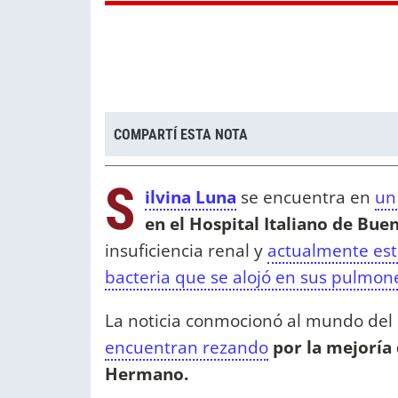
COMPARTÍ ESTA NOTA
S
ilvina Luna
se encuentra en
un
en el Hospital Italiano de Bue
insuficiencia renal y
actualmente est
bacteria que se alojó en sus pulmon
La noticia conmocionó al mundo del
encuentran rezando
por la mejoría 
Hermano.