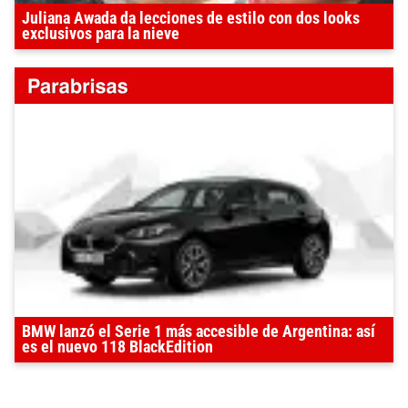
Juliana Awada da lecciones de estilo con dos looks
exclusivos para la nieve
BMW lanzó el Serie 1 más accesible de Argentina: así
es el nuevo 118 BlackEdition