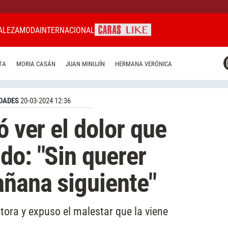
ALEZA
MODA
INTERNACIONAL
CARAS MIAMI
TA
MORIA CASÁN
JUAN MINUJÍN
HERMANA VERÓNICA
CARAS BRASIL
CARAS URUGUAY
DADES
20-03-2024 12:36
ó ver el dolor que
do: "Sin querer
añana siguiente"
tora y expuso el malestar que la viene