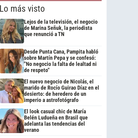
Lo más visto
Lejos de la televisión, el negocio
de Marina Señuk, la periodista
que renunció a TN
Desde Punta Cana, Pampita habló
sobre Martín Pepa y se confesó:
"No negocio la falta de lealtad ni
de respeto"
El nuevo negocio de Nicolás, el
marido de Rocío Guirao Díaz en el
desierto: de heredero de un
imperio a astrofotógrafo
El look casual chic de María
Belén Ludueña en Brasil que
adelanta las tendencias del
verano