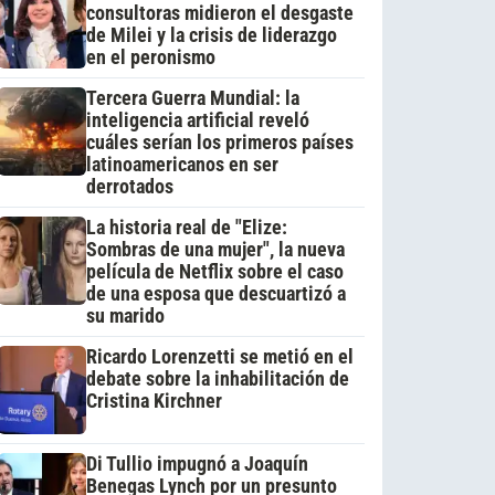
consultoras midieron el desgaste
de Milei y la crisis de liderazgo
en el peronismo
Tercera Guerra Mundial: la
inteligencia artificial reveló
cuáles serían los primeros países
latinoamericanos en ser
derrotados
La historia real de "Elize:
Sombras de una mujer", la nueva
película de Netflix sobre el caso
de una esposa que descuartizó a
su marido
Ricardo Lorenzetti se metió en el
debate sobre la inhabilitación de
Cristina Kirchner
Di Tullio impugnó a Joaquín
Benegas Lynch por un presunto