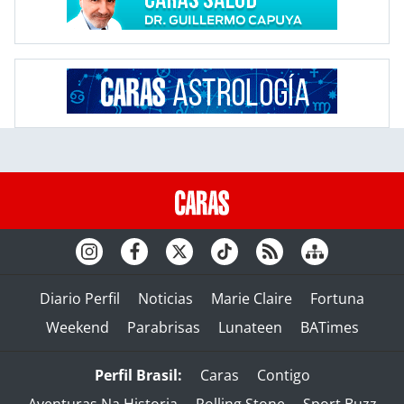
Diario Perfil
Noticias
Marie Claire
Fortuna
Weekend
Parabrisas
Lunateen
BATimes
Perfil Brasil:
Caras
Contigo
Aventuras Na Historia
Rolling Stone
Sport Buzz