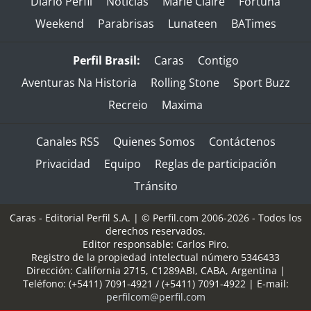
Diario Perfil
Noticias
Marie Claire
Fortuna
Weekend
Parabrisas
Lunateen
BATimes
Perfil Brasil:
Caras
Contigo
Aventuras Na Historia
Rolling Stone
Sport Buzz
Recreio
Maxima
Canales RSS
Quienes Somos
Contáctenos
Privacidad
Equipo
Reglas de participación
Tránsito
Caras - Editorial Perfil S.A.
| © Perfil.com 2006-2026 - Todos los
derechos reservados.
Editor responsable: Carlos Piro.
Registro de la propiedad intelectual número 5346433
Dirección:
California 2715
,
C1289ABI
,
CABA, Argentina
|
Teléfono:
(+5411) 7091-4921
/
(+5411) 7091-4922
| E-mail:
perfilcom@perfil.com