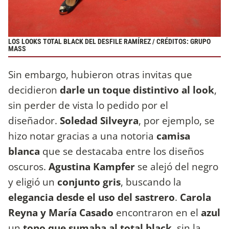
LOS LOOKS TOTAL BLACK DEL DESFILE RAMÍREZ / CRÉDITOS: GRUPO
MASS
Sin embargo, hubieron otras invitas que
decidieron
darle un toque distintivo al look
,
sin perder de vista lo pedido por el
diseñador.
Soledad Silveyra
, por ejemplo, se
hizo notar gracias a una notoria
camisa
blanca
que se destacaba entre los diseños
oscuros.
Agustina Kampfer
se alejó del negro
y eligió un
conjunto gris
, buscando la
elegancia desde el uso del sastrero
.
Carola
Reyna y María Casado
encontraron en el
azul
un
tono que sumaba al total black
, sin la