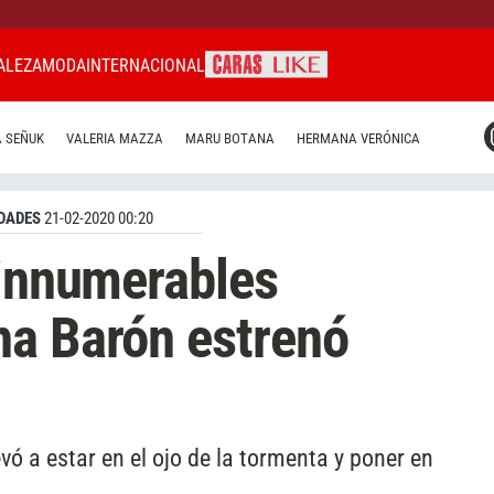
ALEZA
MODA
INTERNACIONAL
CARAS MIAMI
 SEÑUK
VALERIA MAZZA
MARU BOTANA
HERMANA VERÓNICA
CARAS BRASIL
CARAS URUGUAY
DADES
21-02-2020 00:20
 innumerables
na Barón estrenó
evó a estar en el ojo de la tormenta y poner en