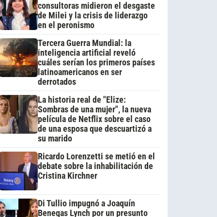
consultoras midieron el desgaste
de Milei y la crisis de liderazgo
en el peronismo
Tercera Guerra Mundial: la
inteligencia artificial reveló
cuáles serían los primeros países
latinoamericanos en ser
derrotados
La historia real de "Elize:
Sombras de una mujer", la nueva
película de Netflix sobre el caso
de una esposa que descuartizó a
su marido
Ricardo Lorenzetti se metió en el
debate sobre la inhabilitación de
Cristina Kirchner
Di Tullio impugnó a Joaquín
Benegas Lynch por un presunto