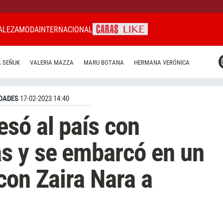
ALEZA
MODA
INTERNACIONAL
CARAS MIAMI
 SEÑUK
VALERIA MAZZA
MARU BOTANA
HERMANA VERÓNICA
CARAS BRASIL
CARAS URUGUAY
DADES
17-02-2023 14:40
só al país con
s y se embarcó en un
con Zaira Nara a