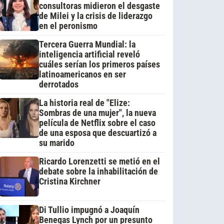
consultoras midieron el desgaste
de Milei y la crisis de liderazgo
en el peronismo
Tercera Guerra Mundial: la
inteligencia artificial reveló
cuáles serían los primeros países
latinoamericanos en ser
derrotados
La historia real de "Elize:
Sombras de una mujer", la nueva
película de Netflix sobre el caso
de una esposa que descuartizó a
su marido
Ricardo Lorenzetti se metió en el
debate sobre la inhabilitación de
Cristina Kirchner
Di Tullio impugnó a Joaquín
Benegas Lynch por un presunto