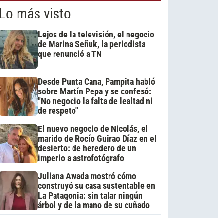
Lo más visto
Lejos de la televisión, el negocio
de Marina Señuk, la periodista
que renunció a TN
Desde Punta Cana, Pampita habló
sobre Martín Pepa y se confesó:
"No negocio la falta de lealtad ni
de respeto"
El nuevo negocio de Nicolás, el
marido de Rocío Guirao Díaz en el
desierto: de heredero de un
imperio a astrofotógrafo
Juliana Awada mostró cómo
construyó su casa sustentable en
La Patagonia: sin talar ningún
árbol y de la mano de su cuñado