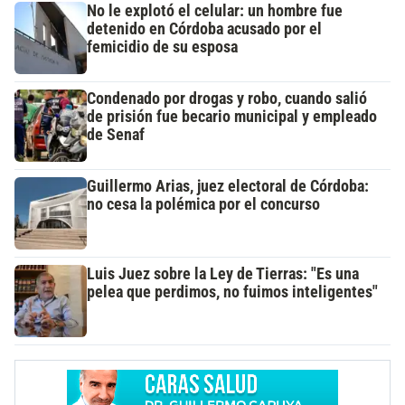
No le explotó el celular: un hombre fue
detenido en Córdoba acusado por el
femicidio de su esposa
Condenado por drogas y robo, cuando salió
de prisión fue becario municipal y empleado
de Senaf
Guillermo Arias, juez electoral de Córdoba:
no cesa la polémica por el concurso
Luis Juez sobre la Ley de Tierras: "Es una
pelea que perdimos, no fuimos inteligentes"