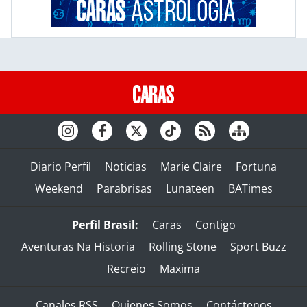
Diario Perfil
Noticias
Marie Claire
Fortuna
Weekend
Parabrisas
Lunateen
BATimes
Perfil Brasil:
Caras
Contigo
Aventuras Na Historia
Rolling Stone
Sport Buzz
Recreio
Maxima
Canales RSS
Quienes Somos
Contáctenos