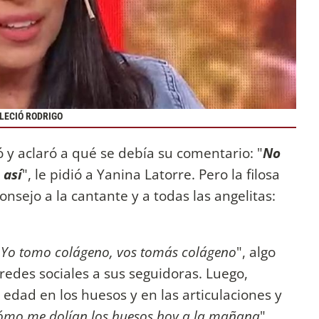
LLECIÓ RODRIGO
có y aclaró a qué se debía su comentario: "
No
 así
", le pidió a Yanina Latorre. Pero la filosa
onsejo a la cantante y a todas las angelitas:
"
Yo tomo colágeno, vos tomás colágeno
", algo
des sociales a sus seguidoras. Luego,
edad en los huesos y en las articulaciones y
ómo me dolían los huesos hoy a la mañana
".