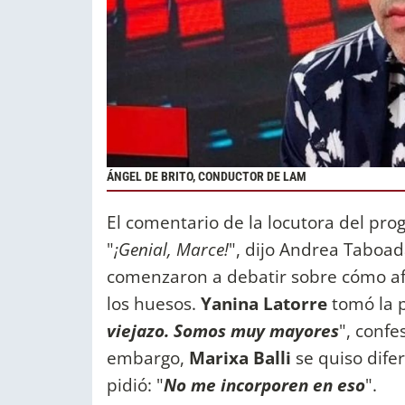
ÁNGEL DE BRITO, CONDUCTOR DE LAM
El comentario de la locutora del pro
"
¡Genial, Marce!
", dijo Andrea Taboad
comenzaron a debatir sobre cómo afec
los huesos.
Yanina Latorre
tomó la p
viejazo. Somos muy mayores
", confe
embargo,
Marixa Balli
se quiso dife
pidió: "
No me incorporen en eso
".