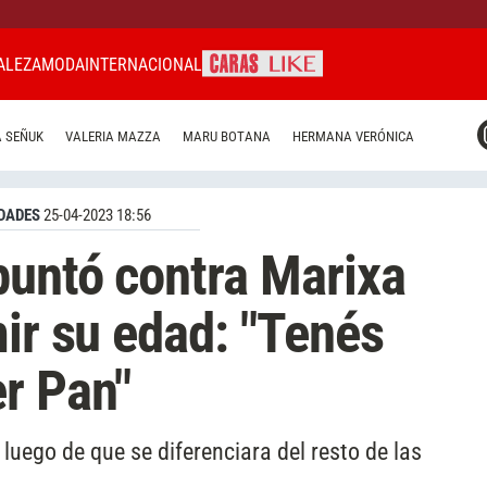
ALEZA
MODA
INTERNACIONAL
CARAS MIAMI
 SEÑUK
VALERIA MAZZA
MARU BOTANA
HERMANA VERÓNICA
CARAS BRASIL
CARAS URUGUAY
DADES
25-04-2023 18:56
puntó contra Marixa
mir su edad: "Tenés
r Pan"
 luego de que se diferenciara del resto de las