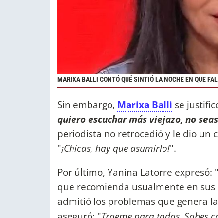
MARIXA BALLI CONTÓ QUÉ SINTIÓ LA NOCHE EN QUE FA
Sin embargo,
Marixa Balli
se justifi
quiero escuchar más viejazo, no seas
periodista no retrocedió y le dio un c
"
¡Chicas, hay que asumirlo!
".
Por último, Yanina Latorre expresó: 
que recomienda usualmente en sus re
admitió los problemas que genera la 
aseguró: "
Traeme para todas. Sabes c