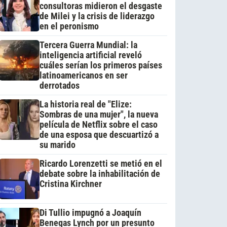
consultoras midieron el desgaste
de Milei y la crisis de liderazgo
en el peronismo
Tercera Guerra Mundial: la
inteligencia artificial reveló
cuáles serían los primeros países
latinoamericanos en ser
derrotados
La historia real de "Elize:
Sombras de una mujer", la nueva
película de Netflix sobre el caso
de una esposa que descuartizó a
su marido
Ricardo Lorenzetti se metió en el
debate sobre la inhabilitación de
Cristina Kirchner
Di Tullio impugnó a Joaquín
Benegas Lynch por un presunto