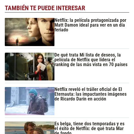
TAMBIÉN TE PUEDE INTERESAR
Netflix: la película protagonizada por
Matt Damon ideal para ver en un día
feriado
De qué trata Mi lista de deseos, la
película de Netflix que lidera el
ranking de las más vista en 70 países
Netflix reveló el tráiler oficial de El
Eternauta: las impactantes imágenes
de Ricardo Darín en acción
Es belga, tiene dos temporadas y es
el éxito de Netflix: de qué trata Mar
de fondo