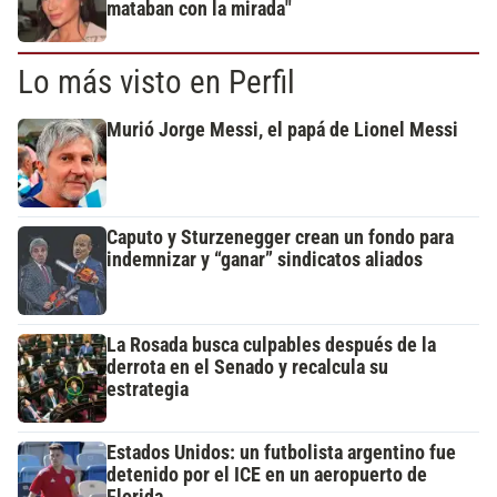
mataban con la mirada"
Lo más visto en Perfil
Murió Jorge Messi, el papá de Lionel Messi
Caputo y Sturzenegger crean un fondo para
indemnizar y “ganar” sindicatos aliados
La Rosada busca culpables después de la
derrota en el Senado y recalcula su
estrategia
Estados Unidos: un futbolista argentino fue
detenido por el ICE en un aeropuerto de