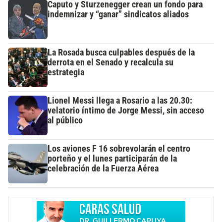
Caputo y Sturzenegger crean un fondo para
indemnizar y “ganar” sindicatos aliados
La Rosada busca culpables después de la
derrota en el Senado y recalcula su
estrategia
Lionel Messi llega a Rosario a las 20.30:
velatorio íntimo de Jorge Messi, sin acceso
al público
Los aviones F 16 sobrevolarán el centro
porteño y el lunes participarán de la
celebración de la Fuerza Aérea