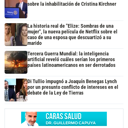
sobre la inhabilitación de Cristina Kirchner
La historia real de "Elize: Sombras de una
mujer", la nueva película de Netflix sobre el
caso de una esposa que descuartizó a su
marido
Tercera Guerra Mundial: la inteligencia
artificial reveló cuáles serían los primeros
países latinoamericanos en ser derrotados
Di Tullio impugnó a Joaquín Benegas Lynch
por un presunto conflicto de intereses en el
debate de la Ley de Tierras