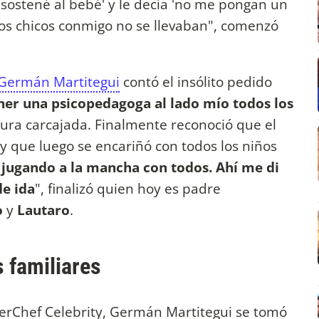
 'sostené al bebé' y le decía 'no me pongan un
Los chicos conmigo no se llevaban", comenzó
Germán Martitegui
contó el insólito pedido
ener una psicopedagoga al lado mío todos los
 pura carcajada. Finalmente reconoció que el
 y que luego se encariñó con todos los niños
a jugando a la mancha con todos. Ahí me di
de ida
", finalizó quien hoy es padre
o
y
Lautaro
.
 familiares
terChef Celebrity, Germán Martitegui se tomó