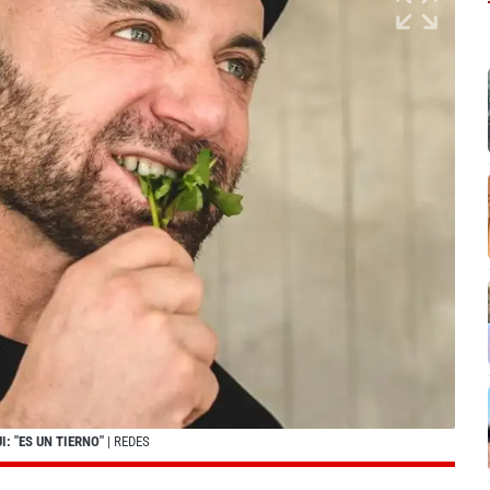
: "ES UN TIERNO"
| REDES