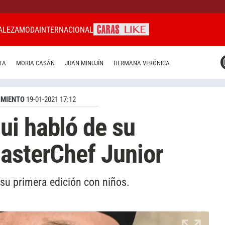
ALEZA
MODA
INTERNACIONAL
CARAS MIAMI
TA
MORIA CASÁN
JUAN MINUJÍN
HERMANA VERÓNICA
CARAS BRASIL
CARAS URUGUAY
IMIENTO
19-01-2021 17:12
ui habló de su
asterChef Junior
e su primera edición con niños.