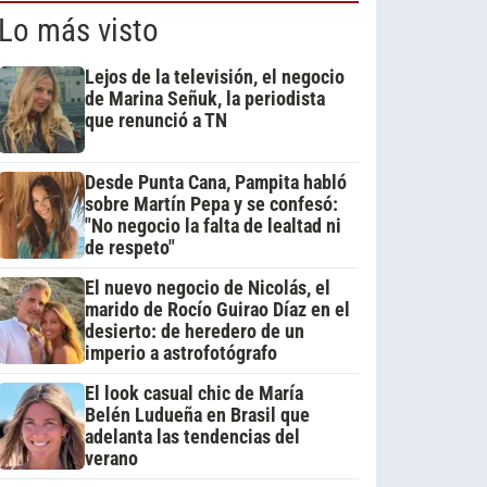
Lo más visto
Lejos de la televisión, el negocio
de Marina Señuk, la periodista
que renunció a TN
Desde Punta Cana, Pampita habló
sobre Martín Pepa y se confesó:
"No negocio la falta de lealtad ni
de respeto"
El nuevo negocio de Nicolás, el
marido de Rocío Guirao Díaz en el
desierto: de heredero de un
imperio a astrofotógrafo
El look casual chic de María
Belén Ludueña en Brasil que
adelanta las tendencias del
verano