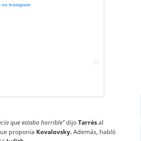
t on Instagram
ecía que estaba horrible”
dijo
Tarrés
al
 que proponía
Kovalovsky.
Además, habló