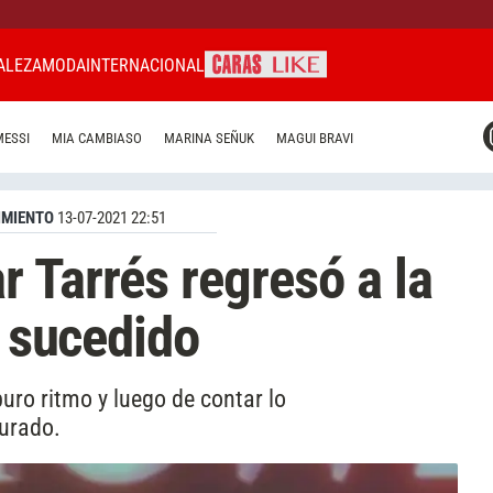
ALEZA
MODA
INTERNACIONAL
CARAS MIAMI
MESSI
MIA CAMBIASO
MARINA SEÑUK
MAGUI BRAVI
CARAS BRASIL
CARAS URUGUAY
IMIENTO
13-07-2021 22:51
 Tarrés regresó a la
o sucedido
puro ritmo y luego de contar lo
 jurado.