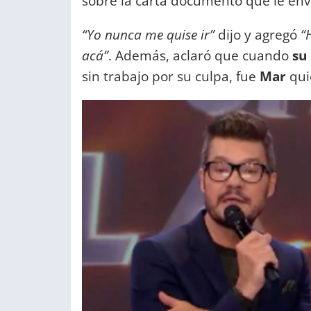
sobre la carta documento que le en
“Yo nunca me quise ir”
dijo y agregó
“
acá”
. Además, aclaró que cuando
su
sin trabajo por su culpa, fue
Mar
qui