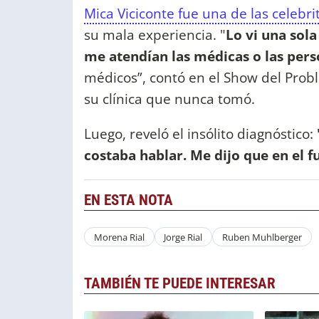
Mica Viciconte fue una de las celebri
su mala experiencia. "
Lo vi una sol
me atendían las médicas o las pers
médicos”, contó en el Show del Prob
su clínica que nunca tomó.
Luego, reveló el insólito diagnóstico:
costaba hablar. Me dijo que en el f
EN ESTA NOTA
Morena Rial
Jorge Rial
Ruben Muhlberger
TAMBIÉN TE PUEDE INTERESAR