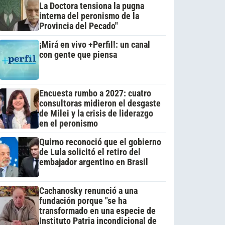
La Doctora tensiona la pugna
interna del peronismo de la
Provincia del Pecado"
¡Mirá en vivo +Perfil!: un canal
con gente que piensa
Encuesta rumbo a 2027: cuatro
consultoras midieron el desgaste
de Milei y la crisis de liderazgo
en el peronismo
Quirno reconoció que el gobierno
de Lula solicitó el retiro del
embajador argentino en Brasil
Cachanosky renunció a una
fundación porque "se ha
transformado en una especie de
Instituto Patria incondicional de