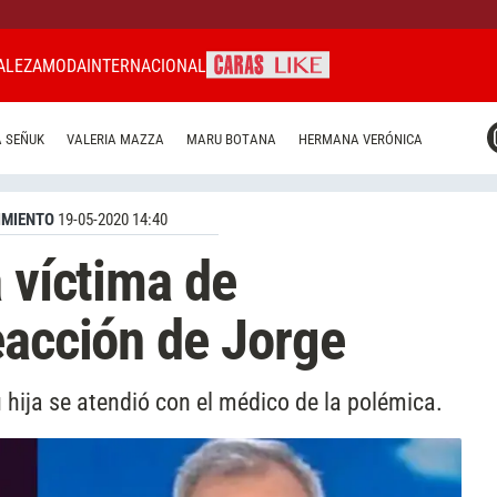
ALEZA
MODA
INTERNACIONAL
CARAS MIAMI
 SEÑUK
VALERIA MAZZA
MARU BOTANA
HERMANA VERÓNICA
CARAS BRASIL
CARAS URUGUAY
IMIENTO
19-05-2020 14:40
 víctima de
eacción de Jorge
 hija se atendió con el médico de la polémica.