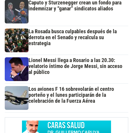
Caputo y Sturzenegger crean un fondo para
indemnizar y “ganar” sindicatos aliados
La Rosada busca culpables después de la
derrota en el Senado y recalcula su
estrategia
Lionel Messi llega a Rosario a las 20.30:
velatorio íntimo de Jorge Messi, sin acceso
al público
Los aviones F 16 sobrevolarán el centro
porteño y el lunes participarán de la
celebración de la Fuerza Aérea