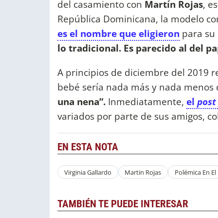
del casamiento con
Martín Rojas
, e
República Dominicana, la modelo co
es el nombre que eligieron
para su
lo tradicional. Es parecido al del p
A principios de diciembre del 2019 r
bebé sería nada más y nada menos
una nena”.
Inmediatamente,
el
pos
variados por parte de sus amigos, col
EN ESTA NOTA
Virginia Gallardo
Martin Rojas
Polémica En El
TAMBIÉN TE PUEDE INTERESAR