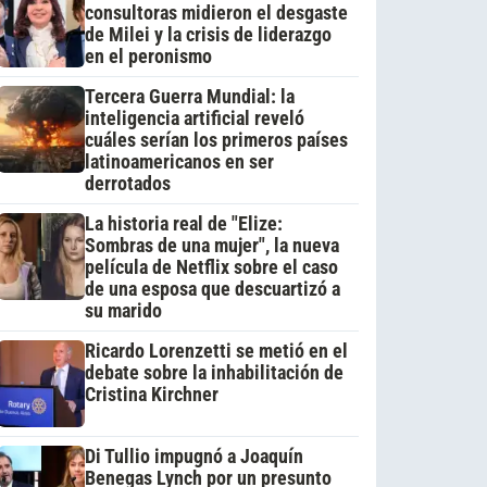
consultoras midieron el desgaste
de Milei y la crisis de liderazgo
en el peronismo
Tercera Guerra Mundial: la
inteligencia artificial reveló
cuáles serían los primeros países
latinoamericanos en ser
derrotados
La historia real de "Elize:
Sombras de una mujer", la nueva
película de Netflix sobre el caso
de una esposa que descuartizó a
su marido
Ricardo Lorenzetti se metió en el
debate sobre la inhabilitación de
Cristina Kirchner
Di Tullio impugnó a Joaquín
Benegas Lynch por un presunto