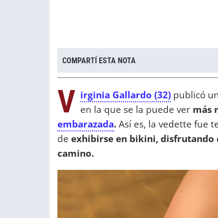
COMPARTÍ ESTA NOTA
V
irginia Gallardo (32)
publicó
u
en la que se la puede ver
más r
embarazada
.
Así es, la vedette fue 
de
exhibirse en bikini, disfrutando
camino.