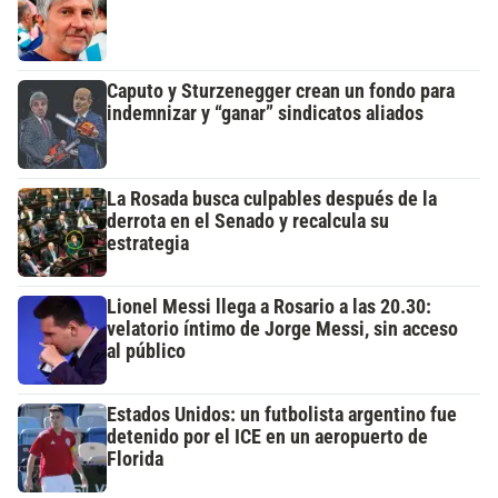
Caputo y Sturzenegger crean un fondo para
indemnizar y “ganar” sindicatos aliados
La Rosada busca culpables después de la
derrota en el Senado y recalcula su
estrategia
Lionel Messi llega a Rosario a las 20.30:
velatorio íntimo de Jorge Messi, sin acceso
al público
Estados Unidos: un futbolista argentino fue
detenido por el ICE en un aeropuerto de
Florida