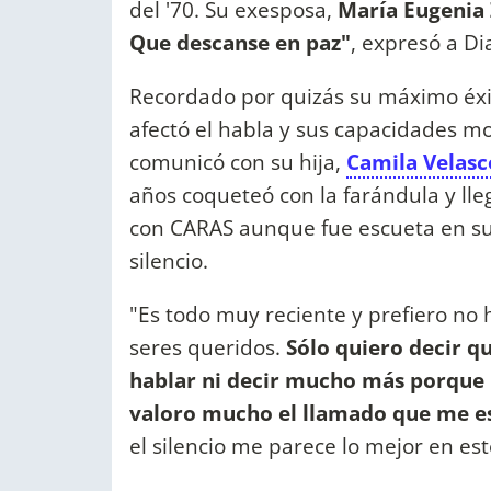
del '70. Su exesposa,
María Eugenia
Que descanse en paz"
, expresó a D
Recordado por quizás su máximo éxit
afectó el habla y sus capacidades mot
comunicó con su hija,
Camila Velasc
años coqueteó con la farándula y lleg
con CARAS aunque fue escueta en sus 
silencio.
"Es todo muy reciente y prefiero no h
seres queridos.
Sólo quiero decir q
hablar ni decir mucho más porque r
valoro mucho el llamado que me es
el silencio me parece lo mejor en este