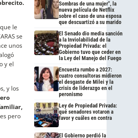
obrecito.
Sombras de una mujer", la
nueva película de Netflix
sobre el caso de una esposa
que descuartizó a su marido
 que le
El Senado dio media sanción
 CARAS se
a la Inviolabilidad de la
hace unos
Propiedad Privada: el
Gobierno tuvo que ceder en
ialogó
la Ley del Manejo del Fuego
 y el
Encuesta rumbo a 2027:
cuatro consultoras midieron
el desgaste de Milei y la
, y los
crisis de liderazgo en el
peronismo
iero
Ley de Propiedad Privada:
amiliar,
qué senadores votaron a
es pero
favor y cuáles en contra
El Gobierno perdió la