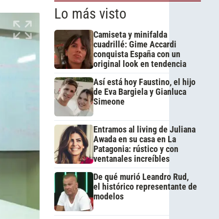
Lo más visto
Camiseta y minifalda
cuadrillé: Gime Accardi
conquista España con un
original look en tendencia
Así está hoy Faustino, el hijo
de Eva Bargiela y Gianluca
Simeone
Entramos al living de Juliana
Awada en su casa en La
Patagonia: rústico y con
ventanales increíbles
De qué murió Leandro Rud,
el histórico representante de
modelos