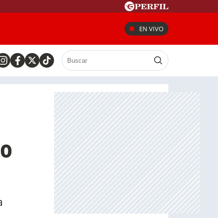
EN VIVO
co
a