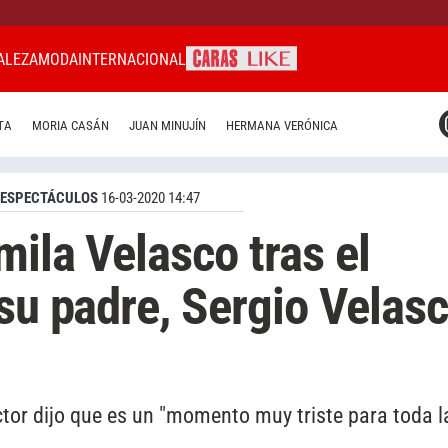
ALEZA
MODA
INTERNACIONAL
CARAS MIAMI
TA
MORIA CASÁN
JUAN MINUJÍN
HERMANA VERÓNICA
CARAS BRASIL
CARAS URUGUAY
ESPECTÁCULOS
16-03-2020 14:47
mila Velasco tras el
 su padre, Sergio Velas
ctor dijo que es un "momento muy triste para toda l