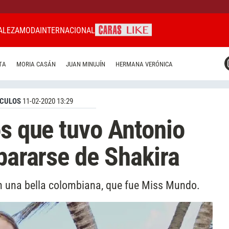
ALEZA
MODA
INTERNACIONAL
CARAS MIAMI
TA
MORIA CASÁN
JUAN MINUJÍN
HERMANA VERÓNICA
CARAS BRASIL
CARAS URUGUAY
CULOS
11-02-2020 13:29
os que tuvo Antonio
epararse de Shakira
on una bella colombiana, que fue Miss Mundo.