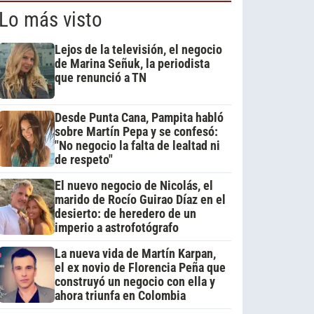
Lo más visto
Lejos de la televisión, el negocio
de Marina Señuk, la periodista
que renunció a TN
Desde Punta Cana, Pampita habló
sobre Martín Pepa y se confesó:
"No negocio la falta de lealtad ni
de respeto"
El nuevo negocio de Nicolás, el
marido de Rocío Guirao Díaz en el
desierto: de heredero de un
imperio a astrofotógrafo
La nueva vida de Martín Karpan,
el ex novio de Florencia Peña que
construyó un negocio con ella y
ahora triunfa en Colombia