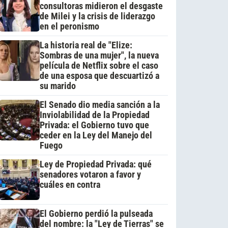
consultoras midieron el desgaste
de Milei y la crisis de liderazgo
en el peronismo
La historia real de "Elize:
Sombras de una mujer", la nueva
película de Netflix sobre el caso
de una esposa que descuartizó a
su marido
El Senado dio media sanción a la
Inviolabilidad de la Propiedad
Privada: el Gobierno tuvo que
ceder en la Ley del Manejo del
Fuego
Ley de Propiedad Privada: qué
senadores votaron a favor y
cuáles en contra
El Gobierno perdió la pulseada
del nombre: la "Ley de Tierras" se