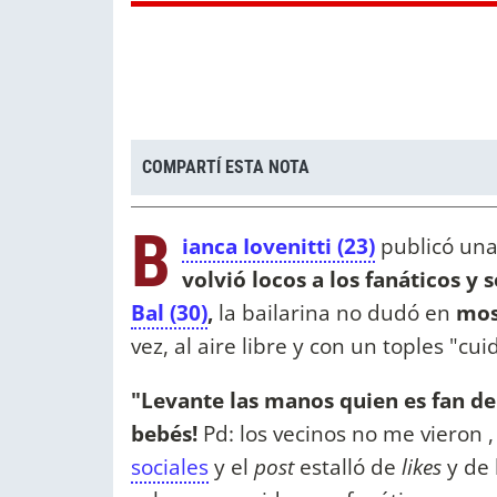
COMPARTÍ ESTA NOTA
B
ianca Iovenitti (23)
publicó una
volvió locos a los fanáticos y 
Bal (30)
,
la bailarina no dudó en
mos
vez, al aire libre y con un toples "cu
"Levante las manos quien es fan del s
bebés!
Pd: los vecinos no me vieron , lo 
sociales
y el
post
estalló de
likes
y de 