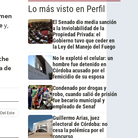
Lo más visto en Perfil
rmen
El Senado dio media sanción
e
y,
a la Inviolabilidad de la
Propiedad Privada: el
Gobierno tuvo que ceder en
la Ley del Manejo del Fuego
oche
No le explotó el celular: un
hombre fue detenido en
a de
Córdoba acusado por el
femicidio de su esposa
Condenado por drogas y
robo, cuando salió de prisión
fue becario municipal y
empleado de Senaf
 Del Este
Guillermo Arias, juez
electoral de Córdoba: no
cesa la polémica por el
concurso