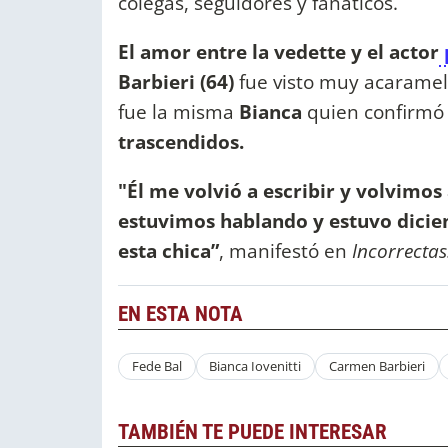
colegas, seguidores y fanáticos.
El amor entre la vedette y el actor
Barbieri (64)
fue visto muy acarame
fue la misma
Bianca
quien confirmó
trascendidos.
"Él me volvió a escribir y volvimos
estuvimos hablando y estuvo dicie
esta chica”
, manifestó en
Incorrecta
EN ESTA NOTA
Fede Bal
Bianca Iovenitti
Carmen Barbieri
TAMBIÉN TE PUEDE INTERESAR