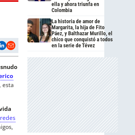
ella y ahora triunfa en
Colombia
La historia de amor de
Margarita, la hija de Fito
Páez, y Balthazar Murillo, el
chico que conquistó a todos
en la serie de Tévez
esnudo
erico
, esta
 vida
 redes
igos,