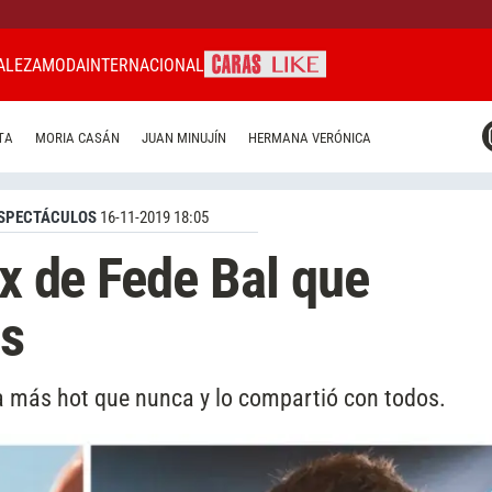
ALEZA
MODA
INTERNACIONAL
CARAS MIAMI
TA
MORIA CASÁN
JUAN MINUJÍN
HERMANA VERÓNICA
CARAS BRASIL
CARAS URUGUAY
SPECTÁCULOS
16-11-2019 18:05
ex de Fede Bal que
es
a más hot que nunca y lo compartió con todos.