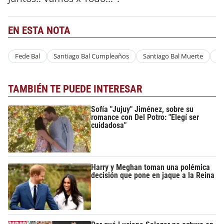
EN ESTA NOTA
Fede Bal
Santiago Bal Cumpleaños
Santiago Bal Muerte
Sa
TAMBIÉN TE PUEDE INTERESAR
Sofía "Jujuy" Jiménez, sobre su
romance con Del Potro: "Elegí ser
cuidadosa"
Harry y Meghan toman una polémica
decisión que pone en jaque a la Reina