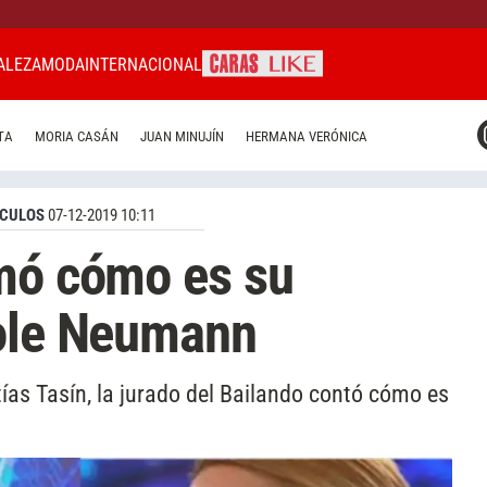
ALEZA
MODA
INTERNACIONAL
CARAS MIAMI
TA
MORIA CASÁN
JUAN MINUJÍN
HERMANA VERÓNICA
CARAS BRASIL
CARAS URUGUAY
CULOS
07-12-2019 10:11
rmó cómo es su
cole Neumann
ías Tasín, la jurado del Bailando contó cómo es