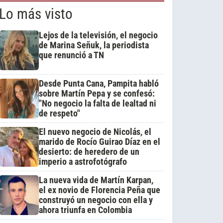
Lo más visto
Lejos de la televisión, el negocio
de Marina Señuk, la periodista
que renunció a TN
Desde Punta Cana, Pampita habló
sobre Martín Pepa y se confesó:
"No negocio la falta de lealtad ni
de respeto"
El nuevo negocio de Nicolás, el
marido de Rocío Guirao Díaz en el
desierto: de heredero de un
imperio a astrofotógrafo
La nueva vida de Martín Karpan,
el ex novio de Florencia Peña que
construyó un negocio con ella y
ahora triunfa en Colombia