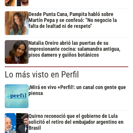
Desde Punta Cana, Pampita habló sobre
Martín Pepa y se confesó: "No negocio la
falta de lealtad ni de respeto"
Natalia Oreiro abrió las puertas de su
impresionante cocina: salamandra antigua,
pisos damero y guiños botánicos
Lo más visto en Perfil
¡Mirá en vivo +Perfil!: un canal con gente que
piensa
Quirno reconoció que el gobierno de Lula
solicitó el retiro del embajador argentino en
Brasil