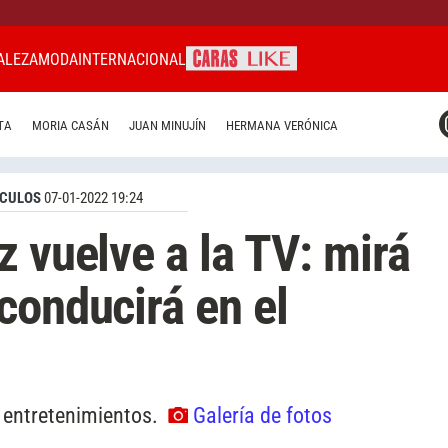
ALEZA
MODA
INTERNACIONAL
CARAS MIAMI
TA
MORIA CASÁN
JUAN MINUJÍN
HERMANA VERÓNICA
CARAS BRASIL
CARAS URUGUAY
CULOS
07-01-2022 19:24
z vuelve a la TV: mirá
conducirá en el
e entretenimientos.
Galería de fotos