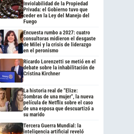
Inviolabilidad de la Propiedad
Privada: el Gobierno tuvo que
ceder en la Ley del Manejo del
Fuego
Encuesta rumbo a 2027: cuatro
consultoras midieron el desgaste
de Milei y la crisis de liderazgo
en el peronismo
Ricardo Lorenzetti se metió en el
debate sobre la inhabilitación de
Cristina Kirchner
La historia real de "Elize:
Sombras de una mujer", la nueva
película de Netflix sobre el caso
de una esposa que descuartizó a
su marido
Tercera Guerra Mundial: la
inteligencia artificial reveló