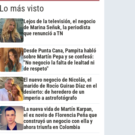
Lo más visto
Lejos de la televisión, el negocio
de Marina Señuk, la periodista
que renunció a TN
Desde Punta Cana, Pampita habló
sobre Martín Pepa y se confesó:
"No negocio la falta de lealtad ni
de respeto"
El nuevo negocio de Nicolás, el
marido de Rocío Guirao Díaz en el
desierto: de heredero de un
imperio a astrofotógrafo
La nueva vida de Martín Karpan,
el ex novio de Florencia Peña que
construyó un negocio con ella y
ahora triunfa en Colombia