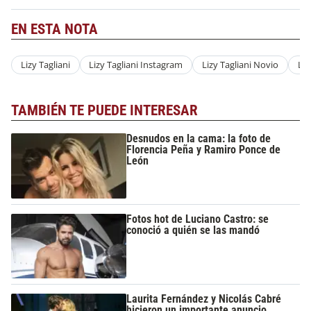
EN ESTA NOTA
Lizy Tagliani
Lizy Tagliani Instagram
Lizy Tagliani Novio
Liz
TAMBIÉN TE PUEDE INTERESAR
Desnudos en la cama: la foto de
Florencia Peña y Ramiro Ponce de
León
Fotos hot de Luciano Castro: se
conoció a quién se las mandó
Laurita Fernández y Nicolás Cabré
hicieron un importante anuncio