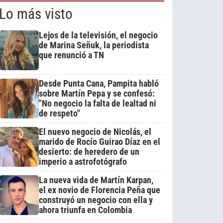
Lo más visto
Lejos de la televisión, el negocio
de Marina Señuk, la periodista
que renunció a TN
Desde Punta Cana, Pampita habló
sobre Martín Pepa y se confesó:
"No negocio la falta de lealtad ni
de respeto"
El nuevo negocio de Nicolás, el
marido de Rocío Guirao Díaz en el
desierto: de heredero de un
imperio a astrofotógrafo
La nueva vida de Martín Karpan,
el ex novio de Florencia Peña que
construyó un negocio con ella y
ahora triunfa en Colombia