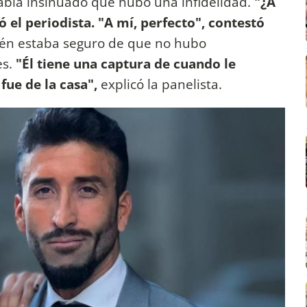
abía insinuado que hubo una infidelidad.
"¿A
ó el periodista. "A mí, perfecto", contestó
ién estaba seguro de que no hubo
es.
"Él tiene una captura de cuando le
fue de la casa",
explicó la panelista.