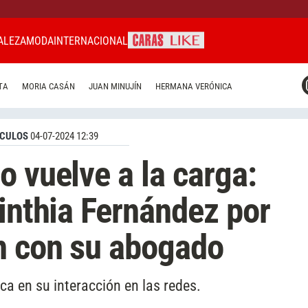
ALEZA
MODA
INTERNACIONAL
CARAS MIAMI
TA
MORIA CASÁN
JUAN MINUJÍN
HERMANA VERÓNICA
CARAS BRASIL
CARAS URUGUAY
CULOS
04-07-2024 12:39
o vuelve a la carga:
Cinthia Fernández por
n con su abogado
ca en su interacción en las redes.