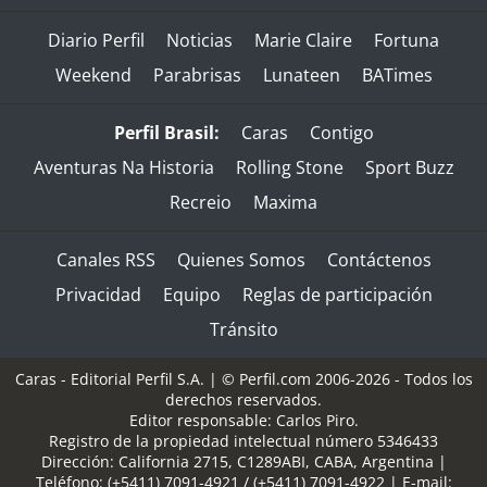
Diario Perfil
Noticias
Marie Claire
Fortuna
Weekend
Parabrisas
Lunateen
BATimes
Perfil Brasil:
Caras
Contigo
Aventuras Na Historia
Rolling Stone
Sport Buzz
Recreio
Maxima
Canales RSS
Quienes Somos
Contáctenos
Privacidad
Equipo
Reglas de participación
Tránsito
Caras - Editorial Perfil S.A.
| © Perfil.com 2006-2026 - Todos los
derechos reservados.
Editor responsable: Carlos Piro.
Registro de la propiedad intelectual número 5346433
Dirección:
California 2715
,
C1289ABI
,
CABA, Argentina
|
Teléfono:
(+5411) 7091-4921
/
(+5411) 7091-4922
| E-mail: