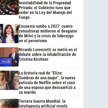
Inviolabilidad de la Propiedad
Privada: el Gobierno tuvo que
ceder en la Ley del Manejo del
Fuego
Encuesta rumbo a 2027: cuatro
consultoras midieron el desgaste
de Milei y la crisis de liderazgo
en el peronismo
Ricardo Lorenzetti se metió en el
debate sobre la inhabilitación de
Cristina Kirchner
La historia real de "Elize:
Sombras de una mujer", la nueva
película de Netflix sobre el caso
de una esposa que descuartizó a
su marido
Tercera Guerra Mundial: la
inteligencia artificial reveló