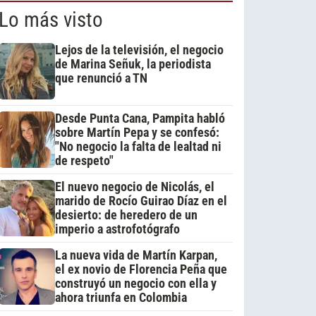
Lo más visto
Lejos de la televisión, el negocio
de Marina Señuk, la periodista
que renunció a TN
Desde Punta Cana, Pampita habló
sobre Martín Pepa y se confesó:
"No negocio la falta de lealtad ni
de respeto"
El nuevo negocio de Nicolás, el
marido de Rocío Guirao Díaz en el
desierto: de heredero de un
imperio a astrofotógrafo
La nueva vida de Martín Karpan,
el ex novio de Florencia Peña que
construyó un negocio con ella y
ahora triunfa en Colombia