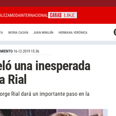
ALEZA
MODA
INTERNACIONAL
CARAS MIAMI
TA
MORIA CASÁN
JUAN MINUJÍN
HERMANA VERÓNICA
CARAS BRASIL
CARAS URUGUAY
IMIENTO
16-12-2019 15:36
eló una inesperada
a Rial
Jorge Rial dará un importante paso en la