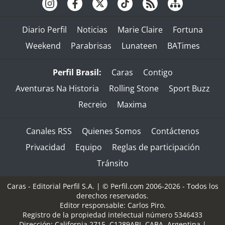
Diario Perfil
Noticias
Marie Claire
Fortuna
Weekend
Parabrisas
Lunateen
BATimes
Perfil Brasil:
Caras
Contigo
Aventuras Na Historia
Rolling Stone
Sport Buzz
Recreio
Maxima
Canales RSS
Quienes Somos
Contáctenos
Privacidad
Equipo
Reglas de participación
Tránsito
Caras - Editorial Perfil S.A.
| © Perfil.com 2006-2026 - Todos los
derechos reservados.
Editor responsable: Carlos Piro.
Registro de la propiedad intelectual número 5346433
Dirección:
California 2715
,
C1289ABI
,
CABA, Argentina
|