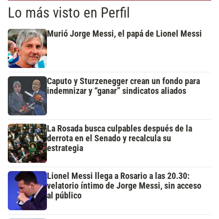
Lo más visto en Perfil
Murió Jorge Messi, el papá de Lionel Messi
Caputo y Sturzenegger crean un fondo para
indemnizar y “ganar” sindicatos aliados
La Rosada busca culpables después de la
derrota en el Senado y recalcula su
estrategia
Lionel Messi llega a Rosario a las 20.30:
velatorio íntimo de Jorge Messi, sin acceso
al público