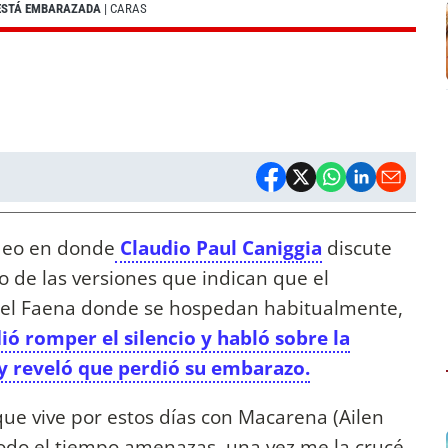
 ESTÁ EMBARAZADA
| CARAS
deo en donde
Claudio Paul Caniggia
discute
o de las versiones que indican que el
otel Faena donde se hospedan habitualmente,
ió romper el silencio y habló sobre la
 y reveló que perdió su embarazo.
que vive por estos días con Macarena (Ailen
"Todo el tiempo amenazas, una vez me la crucé