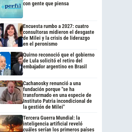
con gente que piensa
Encuesta rumbo a 2027: cuatro
consultoras midieron el desgaste
de Milei y la crisis de liderazgo
en el peronismo
Quirno reconoció que el gobierno
de Lula solicitó el retiro del
embajador argentino en Brasil
Cachanosky renunció a una
fundación porque "se ha
transformado en una especie de
Instituto Patria incondicional de
la gestión de Milei"
Tercera Guerra Mundial: la
inteligencia artificial reveló
cuáles serían los primeros países