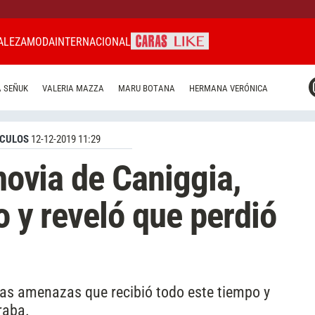
ALEZA
MODA
INTERNACIONAL
CARAS MIAMI
 SEÑUK
VALERIA MAZZA
MARU BOTANA
HERMANA VERÓNICA
CARAS BRASIL
CARAS URUGUAY
CULOS
12-12-2019 11:29
 novia de Caniggia,
o y reveló que perdió
a las amenazas que recibió todo este tiempo y
raba.